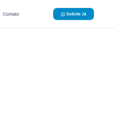
Contato
Solicite Já
eira