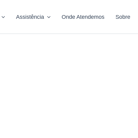
Assistência
Onde Atendemos
Sobre
serto de Gelad
na Fazendinha
Está com problemas na sua geladeira?