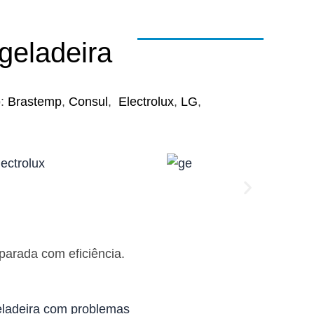
geladeira
o:
Brastemp
,
Consul
,
Electrolux
,
LG
,
arada com eficiência.