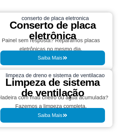
Conserto de placa
eletrônica
Painel sem resposta? Reparamos placas
eletrônicas no mesmo dia.
Saiba Mais
Limpeza de sistema
de ventilação
ladeira com mau cheiro ou água acumulada?
Fazemos a limpeza completa.
Saiba Mais