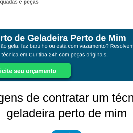
equadas e
peças
rto de Geladeira Perto de Mim
não gela, faz barulho ou está com vazamento? Resolvem
a técnica
em Curitiba
24h com peças originais.
icite seu orçamento
gens de contratar um técn
geladeira perto de mim