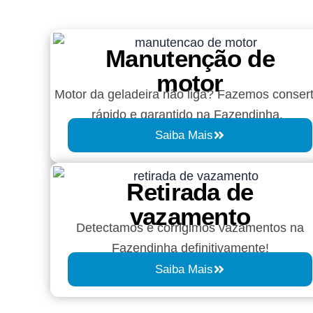
Manutenção de
motor
Motor da geladeira não liga? Fazemos conser
rápido e garantido na Fazendinha.
Saiba Mais
Retirada de
vazamento​​
Detectamos e corrigimos vazamentos na
Fazendinha definitivamente!
Saiba Mais