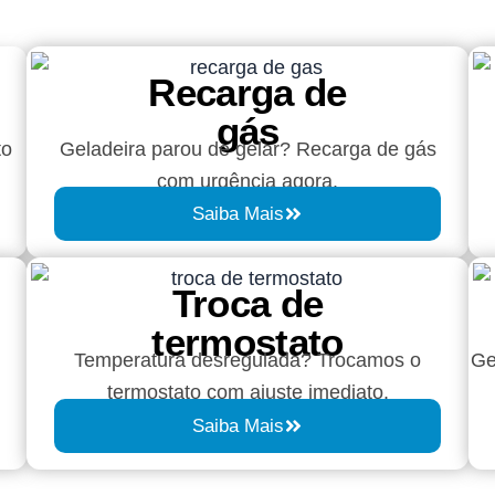
Recarga de
gás
to
Geladeira parou de gelar? Recarga de gás
com urgência agora.
Saiba Mais
Troca de
termostato
Temperatura desregulada? Trocamos o
Ge
termostato com ajuste imediato.
Saiba Mais