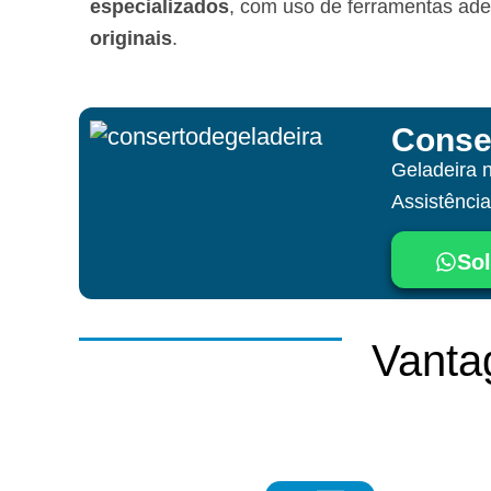
especializados
, com uso de ferramentas ad
originais
.
Conse
Geladeira 
Assistênci
Sol
Vanta