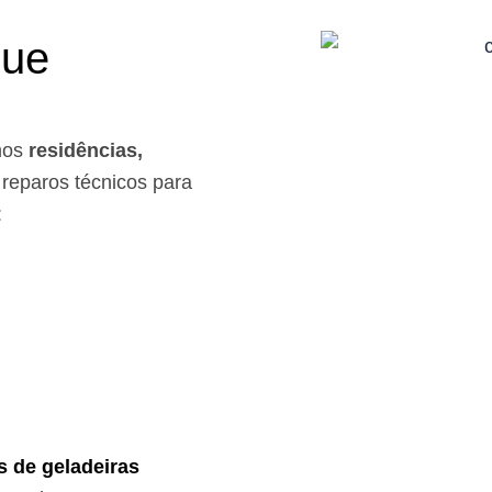
que
mos
residências,
reparos técnicos para
:
s de geladeiras