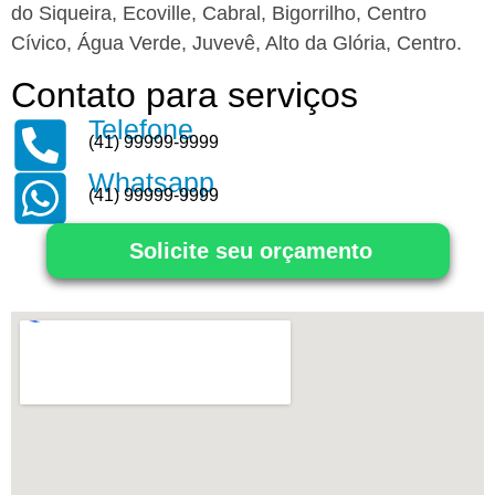
do Siqueira, Ecoville, Cabral, Bigorrilho, Centro
Cívico, Água Verde, Juvevê, Alto da Glória, Centro.
Contato para serviços
Telefone
(41) 99999-9999
Whatsapp
(41) 99999-9999
Solicite seu orçamento