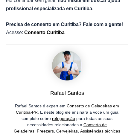
ela continuar sem gelar,
não hesite em buscar ajuda
profissional especializada em Curitiba
.
Precisa de conserto em Curitiba? Fale com a gente!
Acesse:
Conserto Curitiba
Rafael Santos
Rafael Santos é expert em
Conserto de Geladeiras em
Curitiba-PR
. E neste blog ele ensinará a você um guia
completo sobre
refrigeração
para todas as suas
necessidades relacionadas a
Conserto de
Geladeiras
,
Freezers
,
Cervejeiras
,
Assistências técnicas