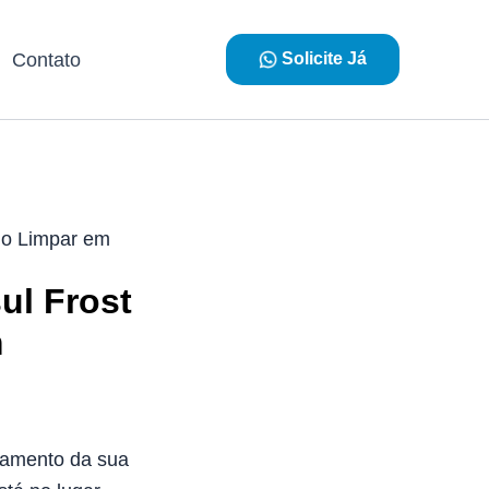
Contato
Solicite Já
mo Limpar em
ul Frost
m
namento da sua