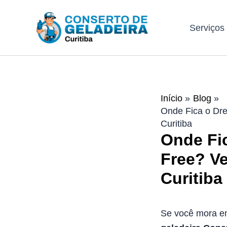
Ir
para
Serviços
o
conteúdo
Início
Blog
Onde Fica o Dre
Curitiba
Onde Fic
Free? V
Curitiba
Se você mora 