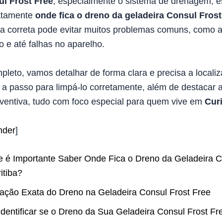
ul Frost Free
, especialmente o sistema de drenagem, e
xatamente
onde fica o dreno da geladeira Consul Frost
eza correta pode evitar muitos problemas comuns, como
 e até falhas no aparelho.
pleto, vamos detalhar de forma clara e precisa a locali
 a passo para limpá-lo corretamente, além de destacar 
entiva, tudo com foco especial para quem vive em
Curi
nder
]
e é Importante Saber Onde Fica o Dreno da Geladeira C
itiba?
zação Exata do Dreno na Geladeira Consul Frost Free
dentificar se o Dreno da Sua Geladeira Consul Frost Fr