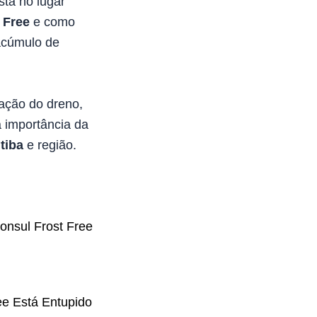
stá no lugar
 Free
e como
 acúmulo de
zação do dreno,
a importância da
tiba
e região.
onsul Frost Free
ee Está Entupido