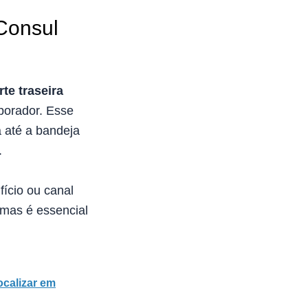
Consul
rte traseira
porador. Esse
 até a bandeja
.
ício ou canal
 mas é essencial
calizar em