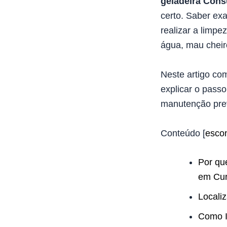
geladeira Cons
certo. Saber e
realizar a limp
água, mau cheiro
Neste artigo com
explicar o passo
manutenção prev
Conteúdo
[
esco
Por qu
em Cur
Locali
Como I