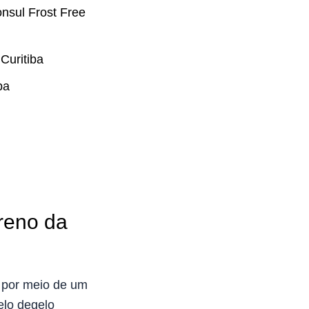
nsul Frost Free
Curitiba
ba
reno da
o por meio de um
elo degelo