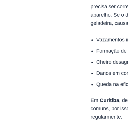
precisa ser cor
aparelho. Se o d
geladeira, caus
Vazamentos in
Formação de 
Cheiro desag
Danos em comp
Queda na efic
Em
Curitiba
, d
comuns, por iss
regularmente.