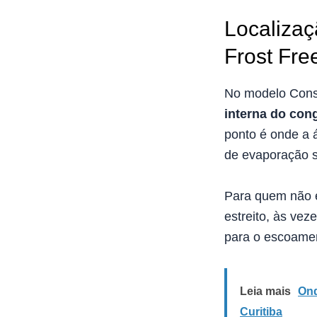
Localizaç
Frost Fre
No modelo Consu
interna do con
ponto é onde a 
de evaporação s
Para quem não e
estreito, às ve
para o escoamen
Leia mais
Ond
Curitiba